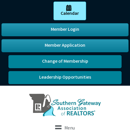
Calendar
Member Login
Member Application
Change of Membership
Leadership Opportunities
Menu